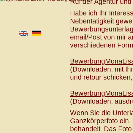
Ruf der Agentur und 
Habe ich Ihr Intere
Nebentätigkeit gewec
Bewerbungsunterlage
email/Post von mir 
verschiedenen Format
BewerbungMonaLisa.
(Downloaden, mit Ihr
und retour schicken,
BewerbungMonaLisa
(Downloaden, ausdru
Wenn Sie die Unterla
Ganzkörperfoto ein. 
behandelt. Das Foto 